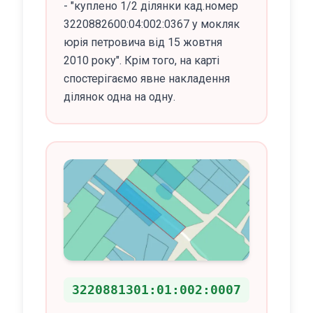
- "куплено 1/2 ділянки кад.номер
3220882600:04:002:0367 у мокляк
юрія петровича від 15 жовтня
2010 року". Крім того, на карті
спостерігаємо явне накладення
ділянок одна на одну.
3220881301:01:002:0007